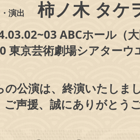
柿ノ
木 タケ
作・演出
024.03.02~03 ABCホール（
.06~10 東京芸術劇場シアタ
らの公演は、終演いたしま
場、ご声援、誠にありがとう