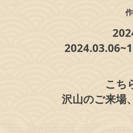
​2
​2024.03
こち
​沢山のご来