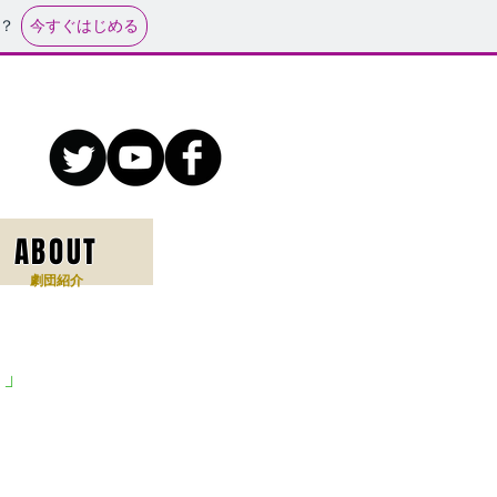
今すぐはじめる
？
ABOUT
​劇団紹介
イ」