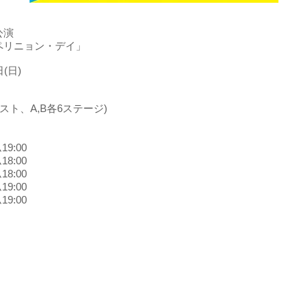
公演
ドン・ペリニョン・デイ」
(日)
）
ルキャスト、A,B各6ステージ)
9:00
8:00
8:00
9:00
9:00