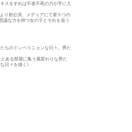
とキスをすれば不老不死の力が手に入
により初公演、メディアにて星５つの
不思議な力を持つ女の子とそれを追う
男たちのドンペリニョンな日々。男た
。とある部屋に集う風変わりな男た
ンな日々を描く》