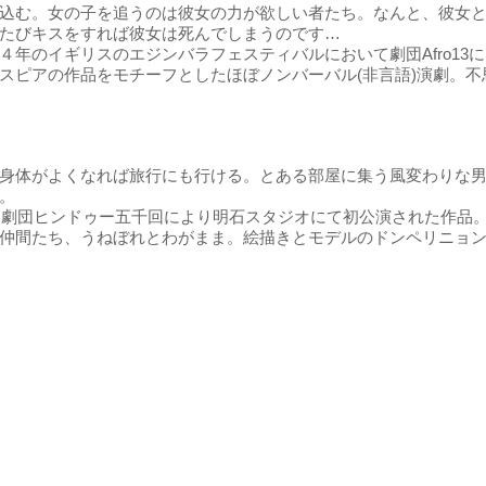
込む。女の子を追うのは彼女の力が欲しい者たち。なんと、彼女
たびキスをすれば彼女は死んでしまうのです…
４年のイギリスのエジンバラフェスティバルにおいて劇団Afro13
スピアの作品をモチーフとしたほぼノンバーバル(非言語)演劇。
身体がよくなれば旅行にも行ける。とある部屋に集う風変わりな
。
年、劇団ヒンドゥー五千回により明石スタジオにて初公演された作品
仲間たち、うねぼれとわがまま。絵描きとモデルのドンペリニョ