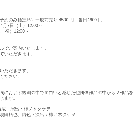
のみ指定席）⼀般前売り 4500 円、当日4800 円
月7日（土）12:00～
・祝）12:00～
ルでご案内いたします。
ていただきます。
いただきます。
ください。
間におよぶ観劇の中で面白いと感じた他団体作品の中から２作品
じます。
：佐々木智広、演出：柿ノ木タケヲ
扇⽥拓也、脚色・演出：柿ノ木タケヲ