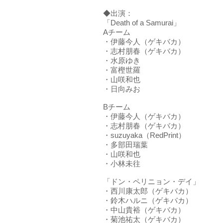
◆出演：
「Death of a Samurai」
Aチーム
・伊藤今人（ゲキバカ）
・志村朋春（ゲキバカ）
・水原ゆき
・富樫世羅
・山咲和也
・日向みお
Bチーム
・伊藤今人（ゲキバカ）
・志村朋春（ゲキバカ）
・suzuyaka（RedPrint）
・多部田瑞葉
・山咲和也
・小林未往
「ドン・ペリニョン・デイ」
・西川康太郎（ゲキバカ）
・鈴木ハルニ（ゲキバカ）
・中山貴裕（ゲキバカ）
・菊池祐太（ゲキバカ）