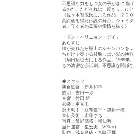
不思議な力をもつ女の子が森に逃げ
るのだ。ただそれは一度きり。ひと
《佐々木智広氏による作品。２００
高評価を得た伝説の舞台。シェイク
者、守る者の葛藤や愛情を描く》
「ドン・ペリニョン・デイ」
あらすじ…
絵が売れたら極上のシャンパンを…
ちだけで奏でる甘酸っぱい愛の挽歌
《扇田拓也氏による作品。1999
ちの濃密な会話劇。不思議な関係な
◆スタッフ
舞台監督：新井和幸
照明：吉田⼀弥
⾳響：竹田 雄
衣裳：車杏里
演出助手：豆鞘俊平・加藤千穂
宣伝美術：斎藤さち
写真：飯野高拓・和知明
当日運営：星宏美（ViStar）
制作：浅倉良徳・宮崎正輝