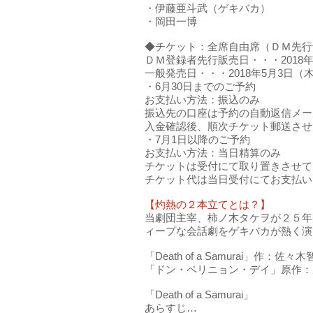
・伊藤亜斗武（ゲキバカ）
・岡田一博
◆チケット：全席自由席（ＤＭ先⾏予約
ＤＭ登録者先行販売日・・・2018年4
⼀般発売日・・・2018年5月3日（木
・6月30日までのご予約
お支払い方法：振込のみ
振込先の口座は予約の自動返信メー
入金確認後、順次チケット郵送させ
・7月1日以降のご予約
お支払い方法：当日精算のみ
チケットは受付にて取り置きさせて
チケット代は当日受付にてお支払い
【灼熱の２本立てとは？】
当劇団主宰、柿ノ木タケヲが２５年
ィープな会話劇をゲキバカが熱く演
「Death of a Samurai」作
「ドン・ペリニョン・デイ」原作：
「Death of a Samurai」
あらすじ…